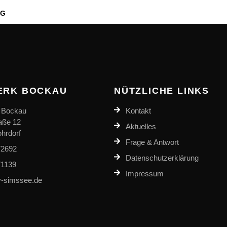
AG
ERK BOCKAU
NÜTZLICHE LINKS
 Bockau
Kontakt
aße 12
Aktuelles
hrdorf
Frage & Antwort
72692
Datenschutzerklärung
71139
Impressum
-simssee.de