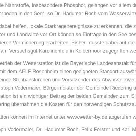
ie Nährstoffe, insbesondere Phosphor, gelangen vor alle
kerboden in den See“, so Dr. Hadumar Roch vom Wasserwir
 dabei helfen, lokale Starkregenereignisse zu erkennen, di
ter und Landwirte vor Ort können so Einträge in den See be
ren Verminderung erarbeiten. Bisher musste dabei auf die D
 am Versuchsgut Karolinenfeld in Kolbermoor zugegriffen we
etrieb der Wetterstation ist die Bayerische Landesanstalt für
mit dem AELF Rosenheim einen geeigneten Standort auswähl
einde Stephanskirchen und Vorsitzender des Abwasserzwe
stoph Vodermaier, Bürgermeister der Gemeinde Riedering u
tation ist ein wichtiger Beitrag der beiden Gemeinden zum 
ring übernahmen die Kosten für den notwendigen Schutzza
tion können im Internet unter www.wetter-by.de abgerufen 
toph Vodermaier, Dr. Hadumar Roch, Felix Forster und Karl M