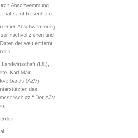
m durch Abschwemmung
tschaftsamt Rosenheim.
e zu einer Abschwemmung
sser nachvollziehen und
aten der weit entfernt
rden.
 Landwirtschaft (LfL),
te. Karl Mair,
ckverbands (AZV)
nterstützten das
Simsseeschutz.“ Der AZV
un.
werden.
ai