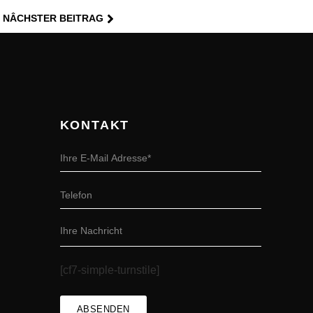
NÂCHSTER BEITRAG
KONTAKT
[cf7-simple-turnstile]