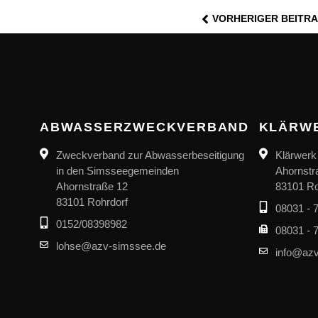
VORHERIGER BEITR
ABWASSERZWECKVERBAND
KLÄRW
Zweckverband zur Abwasserbeseitigung
Klärwerk
in den Simsseegemeinden
Ahornstr
Ahornstraße 12
83101 Ro
83101 Rohrdorf
08031 - 
0152/08398982
08031 - 
lohse@azv-simssee.de
info@azv