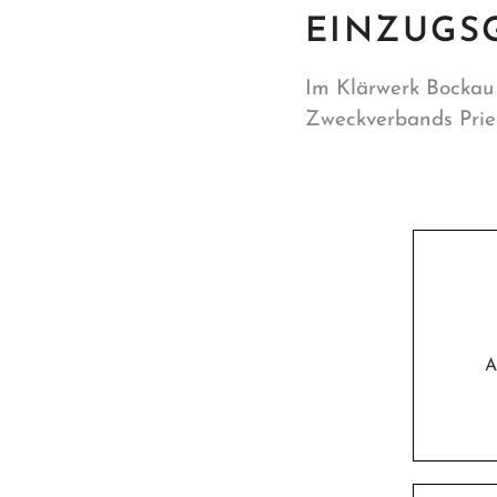
EINZUGS
Im Klärwerk Bockau
Zweckverbands Prien
A