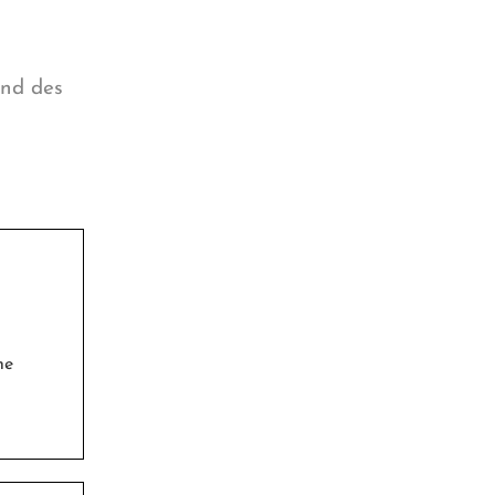
und des
he