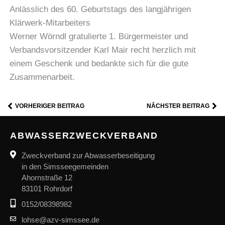
Anlässlich des 60. Geburtstags des langjährigen
Klärwerk-Mitarbeiters
Werner Wörndl gratulierte 1. Bürgermeister und
Verbandsvorsitzender Karl Mair recht herzlich mit
einem Geschenk und bedankte sich für die gute
Zusammenarbeit.
VORHERIGER BEITRAG
NÂCHSTER BEITRAG
ABWASSERZWECKVERBAND
Zweckverband zur Abwasserbeseitigung
in den Simsseegemeinden
Ahornstraße 12
83101 Rohrdorf
0152/08398982
lohse@azv-simssee.de