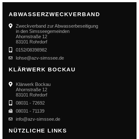
ABWASSERZWECKVERBAND
Zweckverband zur Abwasserbeseitigung
in den Simsseegemeinden
Ahornstraße 12
83101 Rohrdorf
0152/08398982
lohse@azv-simssee.de
KLÄRWERK BOCKAU
Klärwerk Bockau
Ahornstraße 12
83101 Rohrdorf
08031 - 72692
08031 - 71139
info@azv-simssee.de
NÜTZLICHE LINKS